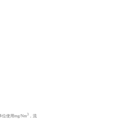
3
位使用mg/Nm
，流