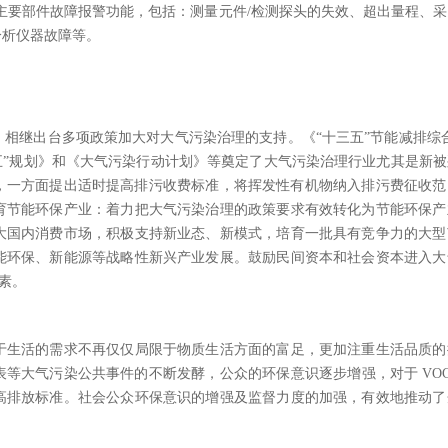
主要部件故障报警功能，包括：测量元件/检测探头的失效、超出量程、
分析仪器故障等。
相继出台多项政策加大对大气污染治理的支持。《“十三五”节能减排综
五”规划》和《大气污染行动计划》等奠定了大气污染治理行业尤其是新
引导，一方面提出适时提高排污收费标准，将挥发性有机物纳入排污费征收
育节能环保产业：着力把大气污染治理的政策要求有效转化为节能环保产
大国内消费市场，积极支持新业态、新模式，培育一批具有竞争力的大型
能环保、新能源等战略性新兴产业发展。鼓励民间资本和社会资本进入大
因素。
于生活的需求不再仅仅局限于物质生活方面的富足，更加注重生活品质的
爆表等大气污染公共事件的不断发酵，公众的环保意识逐步增强，对于 VOC
高排放标准。社会公众环保意识的增强及监督力度的加强，有效地推动了