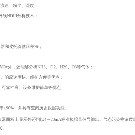
力、流速、粉尘、湿度；
外线NDIR分析技术；
感器和皮托管微压差法；
Ox外，还能够分析NH3、Cl2、H2S、O3等气体；
高、响应速度快、维护方便等优点；
、可靠性高、设备维护简单等优点；
率≥90%，并具有查阅历史数据功能。
器面板上显示外还均以4～20mA标准模拟量信号输出。气态污染物浓度单
℃。