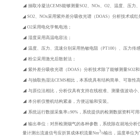
◢ 抽取冷凝法CEMS能够测量SO2、NOx、O2、温度、压
◢ SO2、NOx采用紫外差分吸收光谱（DOAS）分析技术或红
◢ O2采用电化学氧电池；
◢ 湿度采用高温电容法；
◢ 温度、压力、流速分别采用热敏电阻（PT100）、压力传
◢ 粉尘采用激光后散射法；
◢ 紫外差分吸收光谱（DOAS）分析技术除了能够测量SO2和N
◢ 与抽取热湿法CEMS相比，本系统具有结构简单、可靠性
◢ 与原位法相比，分析仪具有支持在线校准、测量值波动小
◢ 本分析仪整机结构紧凑，方便运输和安装。
◢ 系统运行数据采集率≥90%，系统提供的检测数据资料可用
◢ 输出单位：对所检测烟气的各种参数，系统除在就地分析仪
3
量计测出流速信号应折算成体积流量Nm
/s输出，温度单位为