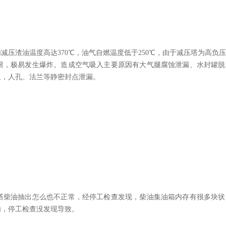
压渣油温度高达370℃，油气自燃温度低于250℃，由于减压塔为高负
限，极易发生爆炸。造成空气吸入主要原因有大气腿腐蚀泄漏、水封罐脱
吸，人孔、法兰等静密封点泄漏。
柴油抽出怎么也不正常，经停工检查发现，柴油集油箱内存有很多块状
内，停工检查没发现导致。