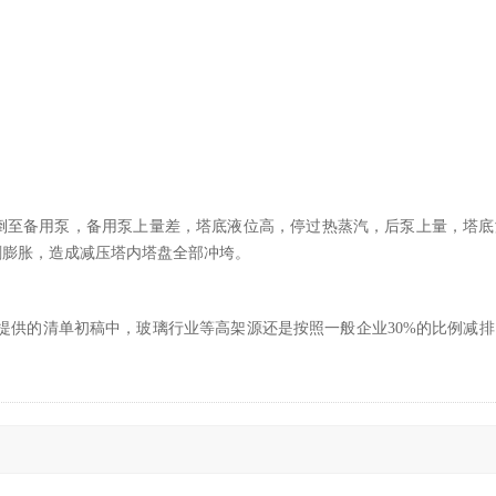
至备用泵，备用泵上量差，塔底液位高，停过热蒸汽，后泵上量，塔底
剧膨胀，造成减压塔内塔盘全部冲垮。
提供的清单初稿中，玻璃行业等高架源还是按照一般企业30%的比例减