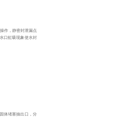
压操作，静密封泄漏点
水口虹吸现象使水封
固体堵塞抽出口，分