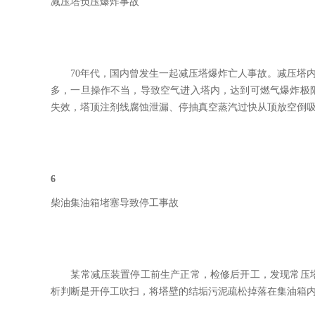
减压塔负压爆炸事故
70年代，国内曾发生一起减压塔爆炸亡人事故。减压塔内减
多，一旦操作不当，导致空气进入塔内，达到可燃气爆炸极
失效，塔顶注剂线腐蚀泄漏、停抽真空蒸汽过快从顶放空倒
6
柴油集油箱堵塞导致停工事故
某常减压装置停工前生产正常，检修后开工，发现常压塔
析判断是开停工吹扫，将塔壁的结垢污泥疏松掉落在集油箱