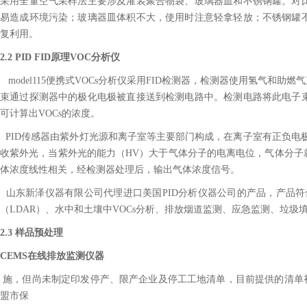
采用全量空气采样法主要涉及灌装聚合物袋、玻璃器皿和不锈钢罐。对
易造成环境污染；玻璃器皿体积不大，使用时注意轻拿轻放；不锈钢罐
复利用。
2.2 PID FID原理VOC分析仪
model115
便携式VOCs分析仪采用FID检测器，检测器使用氢气和助
束通过探测器中的极化电极被直接送到检测电路中。检测电路将此电子
可计算出VOCs的浓度。
PID传感器由紫外灯光源和离子室等主要部门构成，在离子室有正负电
收紫外光，当紫外光的能力（HV）大于气体分子的电离电位，气体分子
体浓度线性相关，经检测器处理后，输出气体浓度信号。
山东新泽仪器有限公司代理进口美国PID分析仪器公司的产品，产品符合美
（LDAR）、水中和土壤中VOCs分析、排放烟道监测、应急监测、垃圾填埋..
2.3 样品预处理
CEMS在线排放监测仪器
施，但尚未制定印发停产、限产企业及停工工地清单，目前提供的清单
盟市保