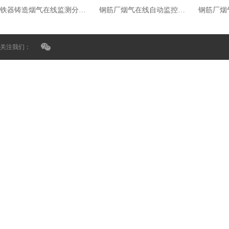
铁器铸造烟气在线监测分析系统
钢筋厂烟气在线自动监控设备
关注我们：