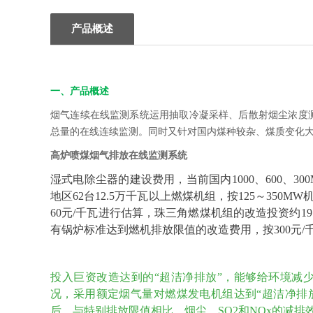
产品概述
一、产品概述
烟气连续在线监测系统运用抽取冷凝采样、后散射烟尘浓度
总量的在线连续监测。同时又针对国内煤种较杂、煤质变化
高炉喷煤烟气排放在线监测系统
湿式电除尘器的建设费用，当前国内1000、600、300M
地区62台12.5万千瓦以上燃煤机组，按125～350MW机组
60元/千瓦进行估算，珠三角燃煤机组的改造投资约19.
有锅炉标准达到燃机排放限值的改造费用，按300元/
投入巨资改造达到的“超洁净排放”，能够给环境减少多
况，采用额定烟气量对燃煤发电机组达到“超洁净排
后，与特别排放限值相比，烟尘、SO2和NOx的减排效果