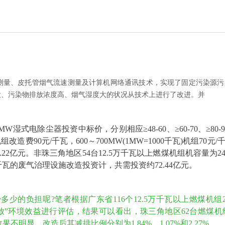
测量、皮托管烟气流速测量及计算机网络通讯技术，实现了固定污染源污
大、污染物排放浓度高、烟气湿度大的状况从技术上进行了改进。并
W湿式电除尘器投资中标价，分别相应≥48-60、≥60-70、≥80-
改造费90元/千瓦，600～700MW(1MW=1000千瓦)机组70元/
22亿元。非珠三角地区54台12.5万千瓦以上燃煤机组机容量为24
千瓦的废气治理设施改造投资计，共需投资约72.44亿元。
少的负担呢?笔者根据广东省116个12.5万千瓦以上燃煤机组2
放”环境效益进行评估，结果可以看出，珠三角地区62台燃煤机
不明显，改造后其减排比例分别为1.84%、1.07%和2.27%。