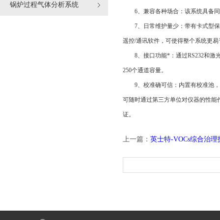
锅炉过程气体分析系统
6、兼容各种场合：该系统具备同一
7、日常维护量少：带有卡式型保护
遥控/通讯软件，可使得整个系统更易
8、接口功能*：通过RS232和激光
250个通道容量。
9、校准确可信：内置有校准池，用
可随时通过第三方单位对仪器的性能
证。
上一篇：
英士特-VOCs综合治