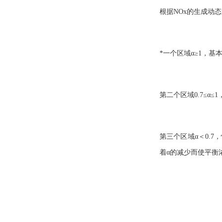
根据NOx的生成动
*一个区域α≥1，基
第二个区域0.7≤α
第三个区域α＜0.
着α的减少而使平衡