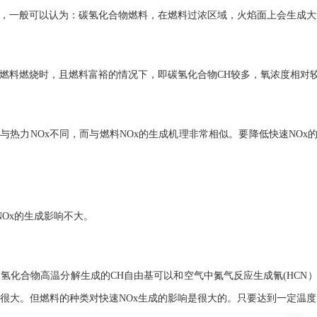
成，一般可以认为：碳氢化合物燃料，在燃料过浓区域，火焰面上会生成大量
氢燃料燃烧时，且燃料富裕的情况下，即
碳氢化合物
CH较多，氧浓度相对
理与热力NOx不同，而与燃料NOx的生成机理非常相似。要降低快速NOx
NOx的生成影响不大。
氢化合物高温分解生成的CH自由基可以和空气中氮气反应生成氰(HCN
很大。但燃料的种类对快速NOx生成的影响是很大的。只要达到一定温度