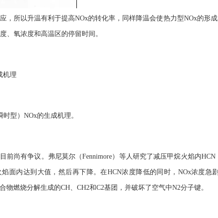
应，所以升温有利于提高NOx的转化率，同样降温会使热力型NOx的形
度、氧浓度和高温区的停留时间。
成机理
瞬时型）NOx的生成机理。
目前尚有争议。弗尼莫尔（Fennimore）等人研究了减压
甲烷火焰
内HC
火焰面内达到大值，然后再下降。在HCN浓度降低的同时，NOx浓度急
合物燃烧分解生成的CH、CH2和C2基团，并破坏了空气中N2分子键。