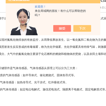
欢迎您！
点击次数：1622次 更新时间：2020-11-
来自局域网的朋友！有什么可以帮助您的
吗？
连续锅炉氮氧化物和氧气。传感器是选用进口高精度电化学传感器，采用泵吸式采
对氮氧化物排放的有效监控，从而降低事故发生。以一氧化氮和二氧化物为主的氮
线照射发生反应形成的有毒烟雾，称为光化学烟雾。光化学烟雾具有特殊气味，刺激
成分。大气中的氮氧化物主要源于化石燃料的燃烧和植物体的焚烧，以及农田土壤和
关键部件是气体传感器。气体传感器从原理上可以分为三大类：
的气体传感器：如半导体式、催化燃烧式、固体热导式等。
体传感器：如热传导式、光干涉式、红外吸收式等。
气体传感器：如定电位电解式、迦伐尼电池式、隔膜离子电极式、固定电解质式等