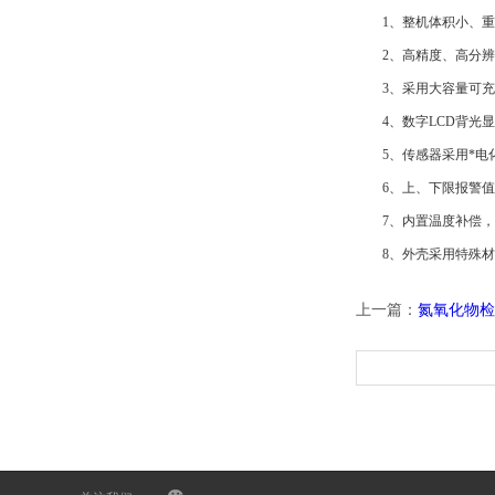
1、整机体积小、重
2、高精度、高分辨
3、采用大容量可充
4、数字LCD背光显
5、传感器采用*电化
6、上、下限报警值可
7、内置温度补偿，维
8、外壳采用特殊材质
上一篇：
氮氧化物检