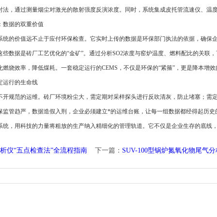
射法，通过测量烟尘对激光的散射强度反演浓度。同时，系统集成皮托管流速仪、温
数据的双重价值
价值远不止于应付环保检查。它实时上传的数据是环保部门执法的依据，确保企业排放符
这些数据是砖厂工艺优化的“金矿”。通过分析SO2浓度与窑炉温度、燃料配比的关联
燃烧效率，降低煤耗。一套稳定运行的CEMS，不仅是环保的“紧箍”，更是降本增效的
运行的生命线
规范的运维。砖厂环境粉尘大，需定期对采样探头进行反吹清灰，防止堵塞；需定
保监管趋严，数据造假入刑，企业必须建立*的运维台账，让每一组数据都经得起历史
，用科技的力量将粗放的生产纳入精细化的管理轨道。它不仅是企业生存的底线，
析仪“五点检查法”全流程指南
下一篇：
SUV-100型锅炉氮氧化物尾气