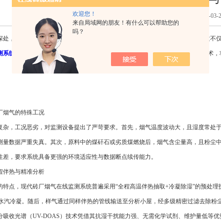
欢迎您！
点击次数：345次 更新时间：2026-03-2
来自局域网的朋友！有什么可以帮助您的
吗？
，伴随着黏土与煤矸石的煅烧，一股股高温、高湿、高尘的烟气喷薄而出。这不仅
测系统
（CEMS），正是矗立在烟囱出口的“数据哨兵”，它用精密的光学与传感技术
烟气的特殊工况
，工况恶劣，对监测设备提出了严苛要求。首先，烟气温度波动大，且湿度常处于
测量数据严重失真。其次，原料中的煤矸石或劣质煤燃烧后，烟气含尘量高，且粉尘
性差，要求系统具备更强的环境适应性与数据断点续传能力。
伴热与精准分析
点，现代砖厂烟气在线监测系统普遍采用“全程高温伴热抽取+冷凝除湿”的预处理
，防止水汽冷凝。随后，样气通过同样伴热的管线输送至分析小屋，经多级精密过滤去除
收光谱（UV-DOAS）技术凭借其抗湿干扰能力强、无需化学试剂、维护量低等优势