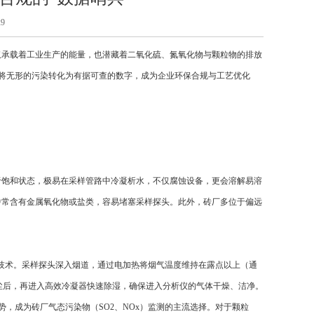
9
承载着工业生产的能量，也潜藏着二氧化硫、氮氧化物与颗粒物的排放
，将无形的污染转化为有据可查的数字，成为企业环保合规与工艺优化
饱和状态，极易在采样管路中冷凝析水，不仅腐蚀设备，更会溶解易溶
中常含有金属氧化物或盐类，容易堵塞采样探头。此外，砖厂多位于偏远
技术。采样探头深入烟道，通过电加热将烟气温度维持在露点以上（通
粉尘后，再进入高效冷凝器快速除湿，确保进入分析仪的气体干燥、洁净。
，成为砖厂气态污染物（SO2、NOx）监测的主流选择。对于颗粒