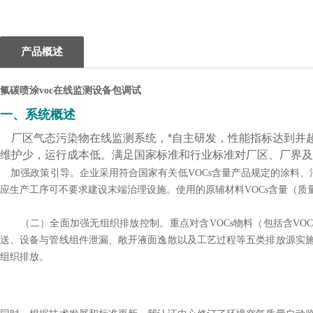
产品概述
氟碳喷涂
voc
在线监测
设备
包
调试
一、系统概述
厂区气态污染物在线监测系统，*自主研发，性能指标达到并
维护少，运行成本低。满足国家标准和行业标准对厂区、厂界及
加强政策引导。企业采用符合国家有关低VOCs含量产品规定的涂料
应生产工序可不要求建设末端治理设施。使用的原辅材料VOCs含量（质
（二）全面加强无组织排放控制。重点对含VOCs物料（包括含VOCs
送、设备与管线组件泄漏、敞开液面逸散以及工艺过程等五类排放源实施
组织排放。