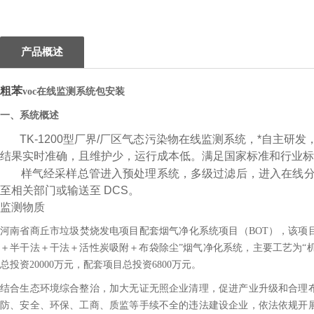
产品概述
粗苯
voc
在线监测系统包安装
一、系统概述
TK-1200型厂界/厂区气态污染物在线监测系统，*自主研
结果实时准确，且维护少，运行成本低。满足国家标准和行业标
样气经采样总管进入预处理系统，多级过滤后，进入在线分
至相关部门或输送至 DCS。
监测物质
河南省商丘市垃圾焚烧发电项目配套烟气净化系统项目（BOT），该项目
＋半干法＋干法＋活性炭吸附＋布袋除尘”烟气净化系统，主要工艺为“机
总投资20000万元，配套项目总投资6800万元。
结合生态环境综合整治，加大无证无照企业清理，促进产业升级和合理
防、安全、环保、工商、质监等手续不全的违法建设企业，依法依规开