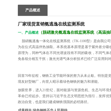
产品概述
厂家现货直销氨逃逸在线监测系统
（
脱硝激光氨逃逸在线监测系统（高温抽
一、产品概述
脱硝氨逃逸一体化在线监测系统（TK-1100型）是由我
为在位式高温伴热抽取。本系统基本原理是基于紫外差分吸收
原理为，同种气体在不同光谱波段有不同的吸收，不同气体
免各组分相互干扰；激光光谱气体分析技术已经广泛应用到
回首70年征程，钢铁工业节能环保的努力从未止歇。特别是
境友好型钢厂，向世人昭示着绿色钢铁的魅力和潜能。
放眼世界，进入21世纪，面对能源与资源危机、生态与环
革命已经起步。坚持以习近平生态文明思想为指引，发挥优
政治自觉，也是我们建成钢铁强国的必经路径。
成果颇丰 绿色钢铁不负人民期待