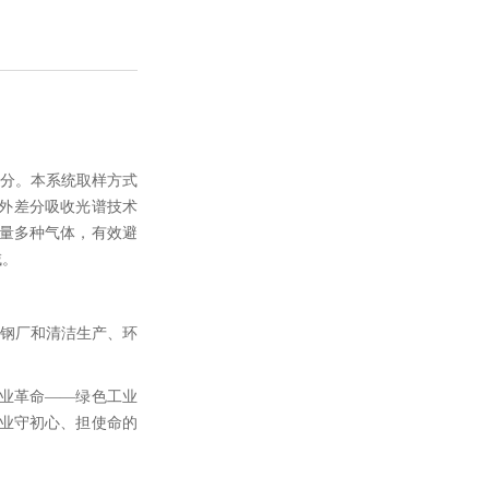
部分。本系统取样方式
紫外差分吸收光谱技术
量多种气体，有效避
域。
式钢厂和清洁生产、环
工业革命——绿色工业
业守初心、担使命的