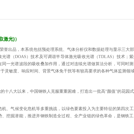
取激光)
）
公司荣誉出品，本系统包括预处理系统、气体分析仪和数据处理与显示三大
光谱（DOAS）技术及可调谐半导体激光吸收光谱（TDLAS）技术；
在同一光谱波段的吸收叠加作用，通过对连续光谱做算法分析，可同时测
对于灵敏度、响应时间、背景气体免干扰等有较高要求的各种气体监测领
党的十八大以来，中国钢铁人克服重重困难，打造出一批高“颜值”的花园
境危机、气候变化危机等多重挑战，以绿色要素投入为主要特征的第四次
势、挖掘潜能，推进并钢铁制造全过程、全产业链的绿色革命，是钢铁工