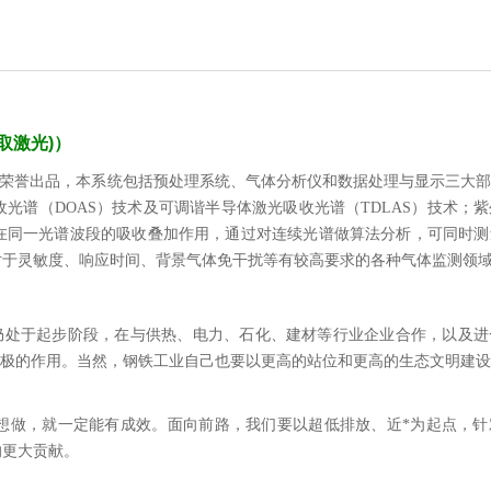
取激光)
）
公司荣誉出品，本系统包括预处理系统、气体分析仪和数据处理与显示三大
光谱（DOAS）技术及可调谐半导体激光吸收光谱（TDLAS）技术；
在同一光谱波段的吸收叠加作用，通过对连续光谱做算法分析，可同时测
对于灵敏度、响应时间、背景气体免干扰等有较高要求的各种气体监测领
面仍处于起步阶段，在与供热、电力、石化、建材等行业企业合作，以及
积极的作用。当然，钢铁工业自己也要以更高的站位和更高的生态文明建
想做，就一定能有成效。面向前路，我们要以超低排放、近*为起点，针
的更大贡献。