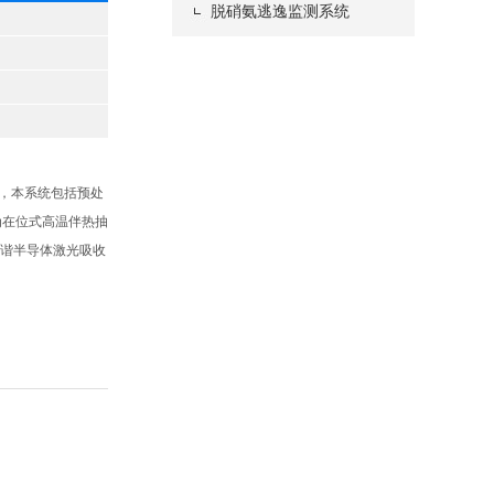
脱硝氨逃逸监测系统
品，本系统包括预处
为在位式高温伴热抽
调谐半导体激光吸收