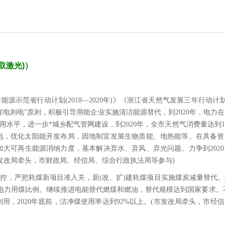
取激光)
）
范省行动计划(2018—2020年)》《浙江省天然气发展三年行动计划(20
“宜电则电”原则，积极引导用能企业实施清洁能源替代，到2020年，电力
利用水平，进一步*城乡配气管网建设，到2020年，全市天然气消费量达到
电，优化太阳能开发布局，因地制宜发展生物质能、地热能等。在具备资
大可再生能源消纳力度，基本解决弃水、弃风、弃光问题。力争到202
发改局牵头，市财政局、经信局、综合行政执法局等参与)
控，严把耗煤新项目准入关，新(改、扩)建耗煤项目实施煤炭减量替代。到
高电力用煤比例。继续推进电能替代燃煤和燃油，替代规模达到国家要求。不
，2020年底前，洁净煤使用率达到92%以上。(市发改局牵头，市经