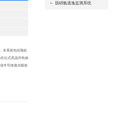
脱硝氨逃逸监测系统
品，本系统包括预处
为在位式高温伴热抽
调谐半导体激光吸收