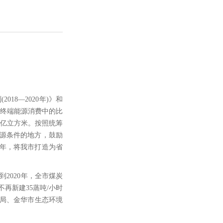
18—2020年)》和
在终端能源消费中的比
1亿立方米。按照统筹
源条件的地方，鼓励
0年，将我市打造为省
2020年，全市煤炭
再新建35蒸吨/小时
信局、金华市生态环境