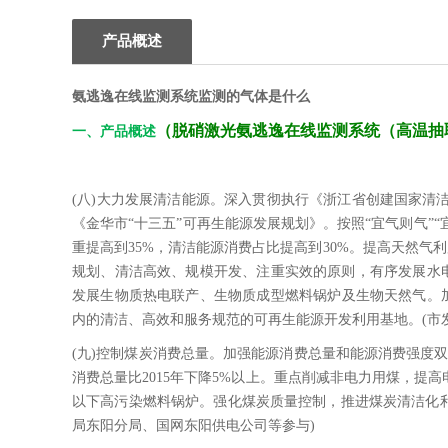
产品概述
氨逃逸在线监测系统监测的气体是什么
（
脱硝激光氨逃逸在线监测系统（高温抽
一、产品概述
(八)大力发展清洁能源。深入贯彻执行《浙江省创建国家清洁能源示
《金华市“十三五”可再生能源发展规划》。按照“宜气则气”
重提高到35%，清洁能源消费占比提高到30%。提高天然气
规划、清洁高效、规模开发、注重实效的原则，有序发展水
发展生物质热电联产、生物质成型燃料锅炉及生物天然气。加
内的清洁、高效和服务规范的可再生能源开发利用基地。(市
(九)控制煤炭消费总量。加强能源消费总量和能源消费强度双
消费总量比2015年下降5%以上。重点削减非电力用煤，提
以下高污染燃料锅炉。强化煤炭质量控制，推进煤炭清洁化利用
局东阳分局、国网东阳供电公司等参与)