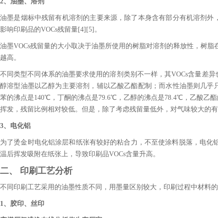
2、油墨、溶剂
油墨是烟标中残留有机溶剂的主要来源，除了本身含有部分有机溶剂外
影响印刷品的VOCs残留量[4][5]。
油墨VOCs残留量的大小取决于油墨所使用的树脂对溶剂的释放性，树脂
越高。
不同类型不同体系的油墨要求使用的溶剂类别不一样，其VOCs含量差
醇溶型油墨以乙醇为主要溶剂，辅以乙酸乙酯配制；而水性油墨则几乎
苯的沸点是140℃，丁酮的沸点是79.6℃，乙醇的沸点是78.4℃，乙
挥发，残留比例相对较低。但是，除了考虑残留量低外，对气味较大的有
3、电化铝
为了烫金时电化铝涂层和纸张有较好的粘合力，不至使涂料脱落，电化铝
温后挥发吸附在纸张上，导致印刷品VOCs含量升高。
二、 印刷工艺分析
不同印刷工艺采用的油墨性质不同，用墨量区别较大，印刷过程中材料的物
1、胶印、丝印