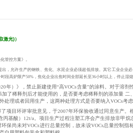
取激光)
）
强化管控方案》。
提出，允许生产的钢铁、焦化、水泥企业必须超低排放。其它工业企业必
分时段高炉限产50%，焦化企业出焦时间全部延长至36小时以上，停止湿
020年）》，禁止新建使用“高VOCs含量”的涂料。对于溶
是添加了稀释剂后才能使用的，是否要考虑稀释剂的添加量 二
外处理或者回用生产，这两种处理方式是否要纳入VOCs考
得了项目环评审批意见，于2007年环保验收通过同意生产。
丙基酸）12t/a。项目生产过程注塑工序会产生排放非甲烷总烃1
环保尚未对VOCs进行总量控制，故未设VOCs总量控制指
产自用塑料包装盒和塑料棉