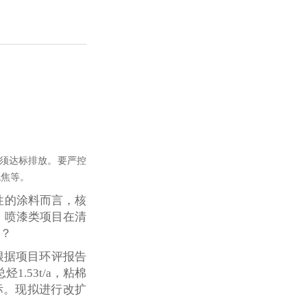
须达标排放。要严控
熄焦等。
剂性的涂料而言，核
、喷漆类项目在清
虑？
根据项目环评报告
.53t/a，粘棉
标。现拟进行改扩