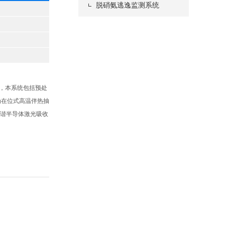
脱硝氨逃逸监测系统
品，本系统包括预处
为在位式高温伴热抽
调谐半导体激光吸收