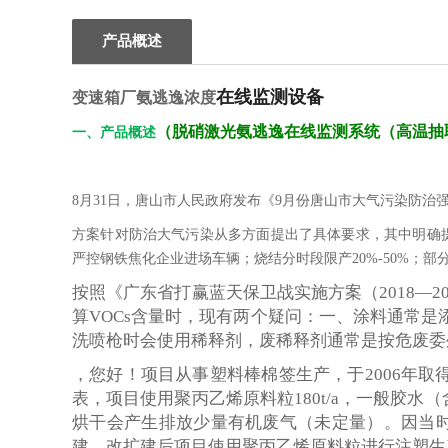
产品概述
在线监测设备
变速箱厂氨逃逸浓度
（
脱硝激光氨逃逸在线监测系统（高温抽
一、产品概述
8月31日，唐山市人民政府发布《9月份唐山市大气污染防治
方案针对防治大气污染从多方面提出了具体要求，其中明确
严控钢铁焦化企业进场车辆；烧结分时段限产20%-50%；部
按照《广东省打赢蓝天保卫战实施方案（2018—2
算VOCs含量时，现有两个疑问：一、涂料通常
洗喷枪时会使用稀释剂，废稀释剂通常是按危废委
，您好！项目从事塑料棒棉签生产，于2006年取
表，项目使用聚丙乙烯原料粒180t/a，一般胶水（含
烘干会产生排放少量有机废气（未定量）。因当时
建，改扩建后项目使用聚丙乙烯原料粒进行注塑生