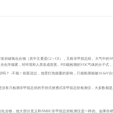
发的碳氢化合物（其中主要是C2～C8），又称非甲烷总烃。大气中的N
光化学烟雾，对环境和人类造成危害。PID能检测的VOC气体的分子式，
吗？ -不能！前面说过，他受灯泡能量的影响，只能检测能被10.6eV
还没有只检测非甲烷总烃的手持式便携式非甲烷总烃检测仪，大多数都是
化合物，他大部分意义和NMHC非甲烷总烃检测仪是一样的。如果你稍