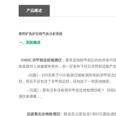
产品概述
密闭矿热炉过程气体分析系统
一、系统概述
NMHC非甲烷总烃检测仪
：通常是指除甲烷以外的所有可挥
除直接对人体健康有害外，在一定条件下经日光照射还能产生
-问题1：PID光离子VOC检测仪能检测所有的非甲烷总烃
烃。而且不仅包含了非甲烷总烃，还包括了一些其他物质。
- 问题2：那有没有仅检测非甲烷总烃检测仪呢？ 目前
测仪来测量。。
总碳氢化合物检测仪:
顾名思义是包含C和H元素组成的