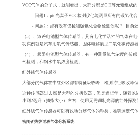
VOC气体的分子式，就能看出，大部分都是C H等元素组成
-问题1：pid光离子VOC检测仪他能测量所有的碳氢化合
- 问题2：那有没有仅检测碳氢化合物检测仪呢？ 目前还
（3）、浓差电池型气体传感器，具有电化学活性的气体在
功实例就是汽车用氧气传感器、固体电解质型二氧化碳传感
（4）、极限电流型气体传感器，有一种测量氧气浓度的传
气检测，和钢水中氧浓度检测。
红外线气体传感器
大部分的气体在中红外区都有特征吸收峰，检测特征吸收峰
这种传感器过去都是大型的分析仪器，但是近些年，随着以M
小到2毫升（拇指大小）左右。使用无需调制光源的红外探测
红外线气体传感器可以有效地分辨气体的种类，准确测定气
密闭矿热炉过程气体分析系统