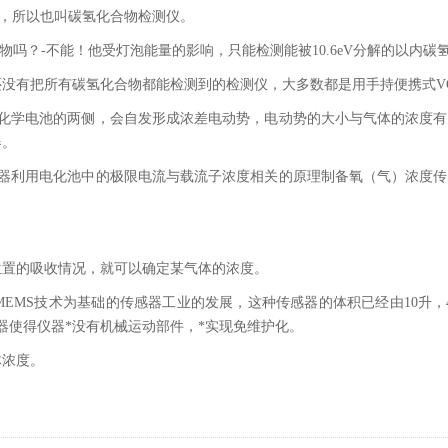
的，所以也叫碳氢化合物检测仪。
物吗？-不能！他受灯泡能量的影响，只能检测能被10.6eV分解的以内碳
没有把所有碳氢化合物都能检测到的检测仪，大多数都是用手持便携式V
电化学电池的两侧，会自发形成浓差电动势，电动势的大小与气体的浓度
器。
感器利用电化池中的极限电流与载流子浓度相关的原理制备氧（气）浓度
位置的吸收情况，就可以确定某气体的浓度。
EMS技术为基础的传感器工业的发展，这种传感器的体积已经由10升，
器使得仪器*没有机械运动部件，*实现免维护化。
体浓度。