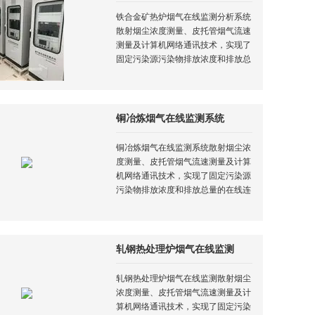
铁合金矿热炉烟气在线监测分析系统
散射烟尘浓度测量、皮托管烟气流速
测量及计算机网络通讯技术，实现了
固定污染源污染物排放浓度和排放总
量的在线连续监测。同时又针对国内
煤种较杂
铜冶炼烟气在线监测系统
铜冶炼烟气在线监测系统散射烟尘浓
度测量、皮托管烟气流速测量及计算
机网络通讯技术，实现了固定污染源
污染物排放浓度和排放总量的在线连
续监测。同时又针对国内煤种较杂
轧钢热处理炉烟气在线监测
轧钢热处理炉烟气在线监测散射烟尘
浓度测量、皮托管烟气流速测量及计
算机网络通讯技术，实现了固定污染