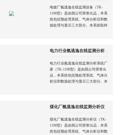
电镀厂氨逃逸在线监测设备（TK-
1100型）是由我公司荣誉出品，本系
统包括预处理系统、气体分析仪和数
据处理与显示三大部分。本系统取样
方式为在位式高温伴热抽取。本系统
基本原理是基于紫外差分吸收光谱
（DO...
电力行业氨逃逸在线监测分析系统厂家
电力行业氨逃逸在线监测分析系统厂
家（TK-1100型）是由我公司荣誉出
品，本系统包括预处理系统、气体分
析仪和数据处理与显示三大部分。本
系统取样方式为在位式高温伴热抽
取。本系统基本原理是基于紫外差分
吸收...
煤化厂氨逃逸在线监测分析仪
煤化厂氨逃逸在线监测分析仪（TK-
1100型）是由我公司荣誉出品，本系
统包括预处理系统、气体分析仪和数