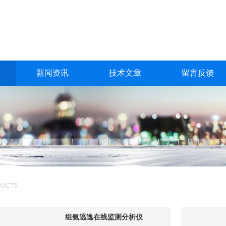
新闻资讯
技术文章
留言反馈
DUCTS
组氨逃逸在线监测分析仪