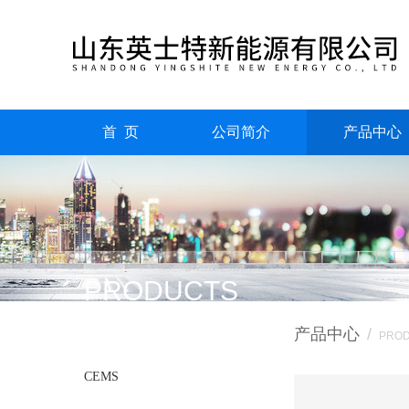
首 页
公司简介
产品中心
PRODUCTS
产品中心
产品中心
/
PRO
CEMS