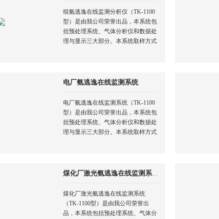
组氨逃逸在线监测分析仪（TK-1100
型）是由我公司荣誉出品，本系统包
括预处理系统、气体分析仪和数据处
理与显示三大部分。本系统取样方式
为在位式高温伴热抽取。本系统基本
原理是基于紫外差分吸收光谱
（DOA...
电厂氨逃逸在线监测系统
电厂氨逃逸在线监测系统（TK-1100
型）是由我公司荣誉出品，本系统包
括预处理系统、气体分析仪和数据处
理与显示三大部分。本系统取样方式
为在位式高温伴热抽取。本系统基本
原理是基于紫外差分吸收光谱
（DOA...
煤化厂激光氨逃逸在线监测系统
煤化厂激光氨逃逸在线监测系统
（TK-1100型）是由我公司荣誉出
品，本系统包括预处理系统、气体分