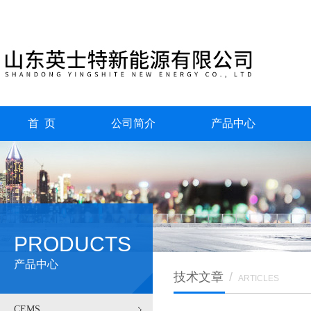
首 页
公司简介
产品中心
PRODUCTS
产品中心
技术文章
/
ARTICLES
CEMS